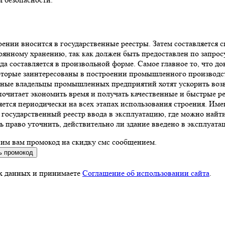
оении вносится в государственные реестры. Затем составляется
янному хранению, так как должен быть предоставлен по запрос
гда составляется в произвольной форме. Самое главное то, что 
которые заинтересованы в построении промышленного производст
тные владельцы промышленных предприятий хотят ускорить воз
очитает экономить время и получать качественные и быстрые ре
яется периодически на всех этапах использования строения. Им
ь государственный реестр ввода в эксплуатацию, где можно най
ть право уточнить, действительно ли здание введено в эксплуата
вим вам промокод на скидку смс сообщением.
ь промокод
ых данных и принимаете
Соглашение об использовании сайта
.