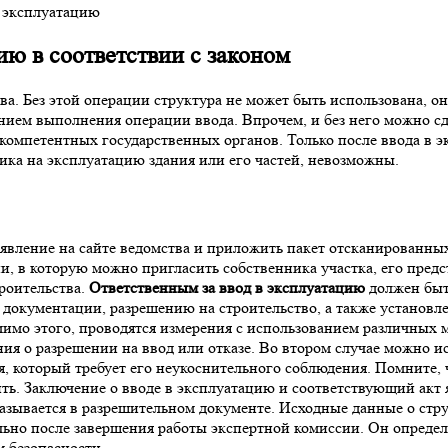
ию в соответствии с законом
ва. Без этой операции структура не может быть использована, о
ением выполнения операции ввода. Впрочем, и без него можно сде
 компетентных государственных органов. Только после ввода в 
ика на эксплуатацию здания или его частей, невозможны.
явление на сайте ведомства и приложить пакет отсканированных
, в которую можно пригласить собственника участка, его предс
роительства.
Ответственным за ввод в эксплуатацию
должен быт
 документации, разрешению на строительство, а также установ
имо этого, проводятся измерения с использованием различных м
ния о разрешении на ввод или отказе. Во втором случае можно и
, который требует его неукоснительного соблюдения. Помните, 
тить. Заключение о вводе в эксплуатацию и соответствующий а
казывается в разрешительном документе. Исходные данные о стру
ьно после завершения работы экспертной комиссии. Он определ
 безопасности.