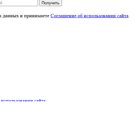
Получить
ых данных и принимаете
Соглашение об использовании сайта
.
 использовании сайта
.
тку файлов cookies
. Отключить cookies вы можете в настройках с