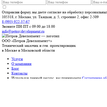
Отправляя форму, вы даете согласие на обработку персональн
105318, г. Москва, ул. Ткацкая, д. 5, строение 2, офис 2-509
8 (993) 922-37-67
Звоните ПН-ПТ с 09.00 до 18.00
info@petrovdevelopment.ru
ООО «Петров Девелопмент+»
Технический заказчик и ген. проектировщик
в Москве и Московской области
Услуги
О компании
Блог
Контакты
Используя данный ресурс, вы принимаете
Соглашение об
ИНН: 9718229361
ОГРН: 1237700450393
Работаем с 2006 года
Продолжая использовать наш сайт, вы даете согласие на
обрабо