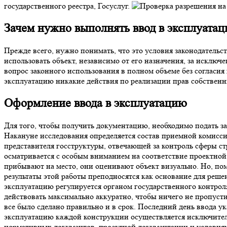
государственного реестра, Госуслуг.
Зачем нужно выполнять ввод в эксплуатац
Прежде всего, нужно понимать, что это условия законодательст
использовать объект, независимо от его назначения, за исключ
вопрос законного использования в полном объеме без согласия
эксплуатацию никакие действия по реализации прав собственн
Оформление ввода в эксплуатацию
Для того, чтобы получить документацию, необходимо подать за
Накануне исследования определяется состав приемной комиссии
представителя госструктуры, отвечающей за контроль сферы ст
осматривается с особым вниманием на соответствие проектной
прибывают на место, они оценивают объект визуально. Но, пом
результаты этой работы преподносятся как основание для реше
эксплуатацию регулируется органом государственного контроля
действовать максимально аккуратно, чтобы ничего не пропус
все было сделано правильно и в срок. Последний день ввода у
эксплуатацию каждой конструкции осуществляется исключител
нормативных документов, проектной документации и условиям